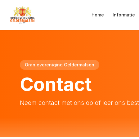
Home
Informatie
Oranjevereniging Geldermalsen
Contact
Neem contact met ons op of leer ons bes