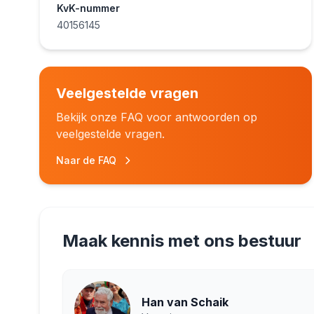
KvK-nummer
40156145
Veelgestelde vragen
Bekijk onze FAQ voor antwoorden op
veelgestelde vragen.
Naar de FAQ
Maak kennis met ons bestuur
Han van Schaik