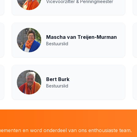
Vicevoorzitter & Penningmeester
Mascha van Treijen-Murman
Bestuurslid
Bert Burk
Bestuurslid
enementen en word onderdeel van ons enthousiaste team.