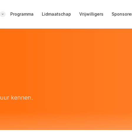
Programma
Lidmaatschap
Vrijwilligers
Sponsore
tuur kennen.