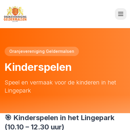
Home
Informatie
Oranjevereniging Geldermalsen
Programma
Kinderspelen
Lidmaatschap
Speel en vermaak voor de kinderen in het
Vrijwilligers
Lingepark
Sponsoren
Contact
🎯 Kinderspelen in het Lingepark
FAQ
(10.10 – 12.30 uur)